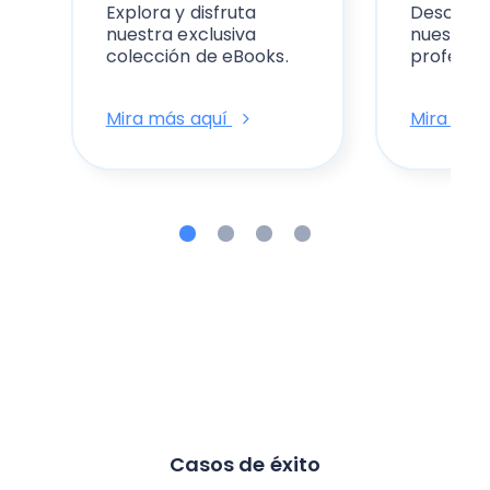
Explora y disfruta
Descubre 
nuestra exclusiva
nuestras 
colección de eBooks.
profesion
Mira más aquí
Mira más
Casos de éxito