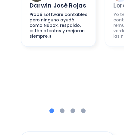
Darwin José Rojas
Lorena
Probé software contables
Yo tengo 
pero ninguno ayudó
contabili
como Nubox. respaldo,
remunerac
están atentos y mejoran
verdad es
siempre.!!
las neces