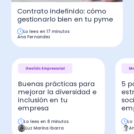
Administración Empresarial
Contrato indefinido: cómo
Software Factura y Administración
Kits
gestionarlo bien en tu pyme
Ver todo
Ver Todo
Autores
Lo lees en 17 minutos
Ana Fernandez
Gestión Empresarial
Ma
Buenas prácticas para
5 p
mejorar la diversidad e
est
inclusión en tu
soc
empresa
em
Lo lees en 8 minutos
Lo
Luz Marina Ibarra
An