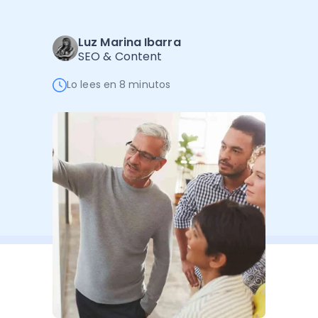
Administración Empresarial
Software Factura y Administración
Kits
Luz Marina Ibarra
SEO & Content
Ver todo
Ver Todo
Autores
Lo lees en 8 minutos