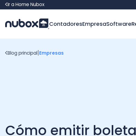
Ir a Home Nubox
Contadores
Empresa
Software
Recur
|
Blog principal
Empresas
Cómo emitir boleta:
guía práctica