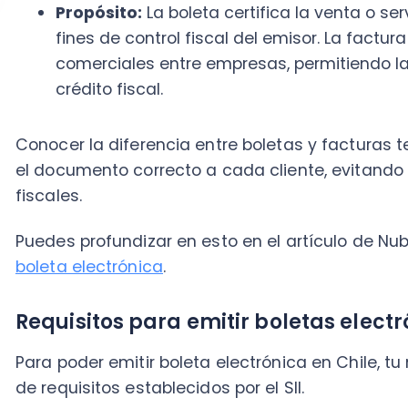
Requisitos para emitir boletas electrónic
Para poder emitir boleta electrónica en Chile, tu neg
de requisitos establecidos por el SII.
Aquí te detallamos los puntos clave:
Inicio de actividades en Primera Categoría:
Deb
actividades formalizado ante el SII bajo la Prime
cómo hacer el inicio de actividades
en este artíc
Tener el RUT verificado:
Tu Rol Único Tributario 
observaciones ante el SII.
Certificado digital:
Es esencial contar con un cer
actúa como tu "firma electrónica" y garantiza la
los documentos tributarios digitales que emitas.
diversas empresas certificadoras autorizadas por 
Sistema de emisión:
Debes elegir un sistema par
Las principales opciones son: