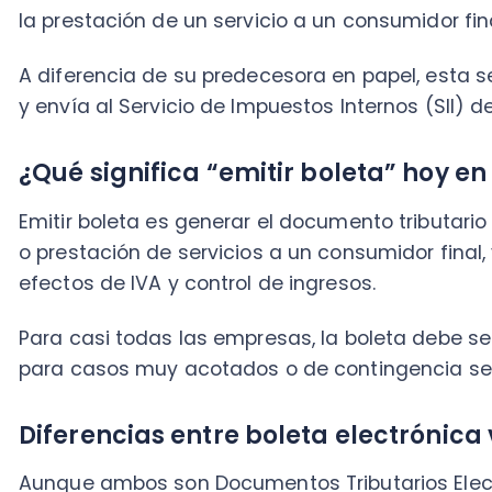
o prestación de servicios a un consumidor final, y que 
efectos de IVA y control de ingresos.
Para casi todas las empresas, la boleta debe ser elec
para casos muy acotados o de contingencia según la 
Diferencias entre boleta electrónica vs. 
Aunque ambos son Documentos Tributarios Electrónic
para el cumplimiento fiscal, existen diferencias fun
electrónica y una factura electrónica, y comprenderla
gestión de boletas electrónicas.
Destinatario:
La boleta electrónica se emite a un
una persona natural que no requiere utilizarla par
contribuyente de IVA o, si lo es, no la usará para c
electrónica, en cambio, se emite a otro contrib
empresa o empresa a profesional que requiere cré
Crédito/Débito Fiscal:
La factura electrónica perm