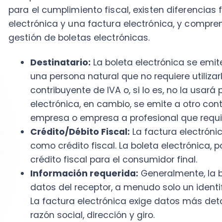
como crédito fiscal. La boleta electrónica, por s
crédito fiscal para el consumidor final.
Información requerida:
Generalmente, la boleta
datos del receptor, a menudo solo un identificad
La factura electrónica exige datos más detallado
razón social, dirección y giro.
Propósito:
La boleta certifica la venta o servicio
fines de control fiscal del emisor. La factura es
comerciales entre empresas, permitiendo la ded
crédito fiscal.
Conocer la diferencia entre boletas y facturas te a
el documento correcto a cada cliente, evitando futu
fiscales.
Puedes profundizar en esto en el artículo de Nubox s
boleta electrónica
.