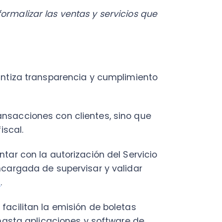
za transparencia y cumplimiento
ciones con clientes, sino que
.
on la autorización del Servicio
ada de supervisar y validar
itan la emisión de boletas
a aplicaciones y software de
isitos, opciones y pasos para
ura y conforme a la normativa
orar la experiencia de tus