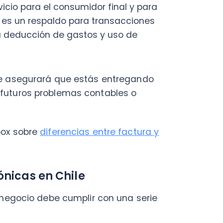
as en Chile
ocio debe cumplir con una serie
es tener un inicio de
ra Categoría. Puedes revisar
ulo.
(RUT) debe estar activo y sin
tificado digital vigente. Este
 autenticidad e integridad de
 Puedes adquirirlo a través de
el SII.
a la emisión de tus boletas.