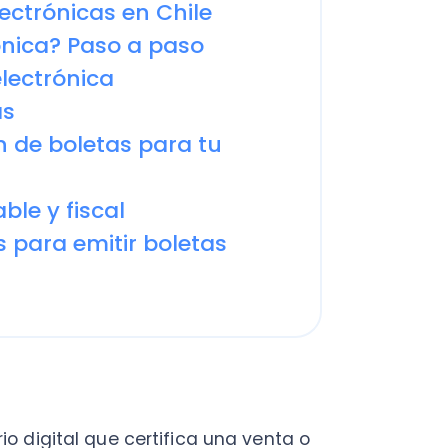
y fiscal
a emitir boletas
ital que certifica una venta o
 contribuyente de IVA.
era, timbra, firma digitalmente
ma electrónica.
le?
ctrónico que respalda una venta