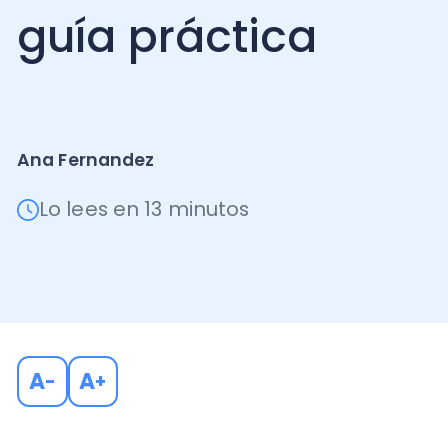
Ana Fernandez
Lo lees en 13 minutos
A
A
-
+
Emitir una boleta es un paso fundamental para formal
ofrece un negocio o profesional independiente.