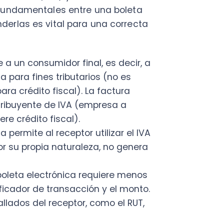
u propia naturaleza, no genera
 electrónica requiere menos
or de transacción y el monto.
s del receptor, como el RUT,
 para el consumidor final y para
 un respaldo para transacciones
ucción de gastos y uso de
segurará que estás entregando
ros problemas contables o
obre
diferencias entre factura y