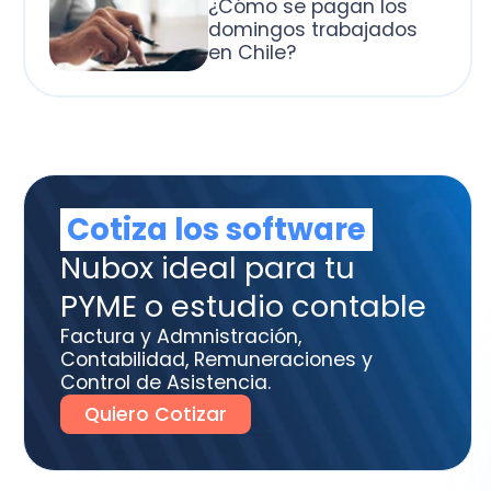
otiza los software
box ideal para tu
ME o estudio contable
tura y Admnistración,
tabilidad, Remuneraciones y
trol de Asistencia.
uiero Cotizar