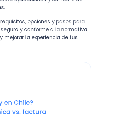
C
Nu
PY
Fac
Con
Con
 Chile?
Q
vs. factura
rónicas en Chile
a? Paso a paso
trónica
e boletas para tu