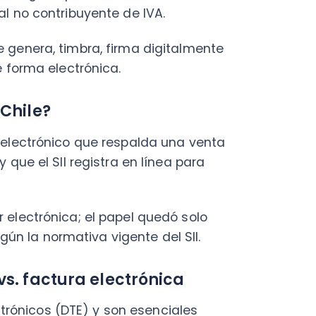
el SII registra en línea para
trónica; el papel quedó solo
normativa vigente del SII.
factura electrónica
os (DTE) y son esenciales
damentales entre una boleta
s es vital para una correcta
 consumidor final, es decir, a
a fines tributarios (no es
rédito fiscal). La factura
uyente de IVA (empresa a
dito fiscal).
ite al receptor utilizar el IVA