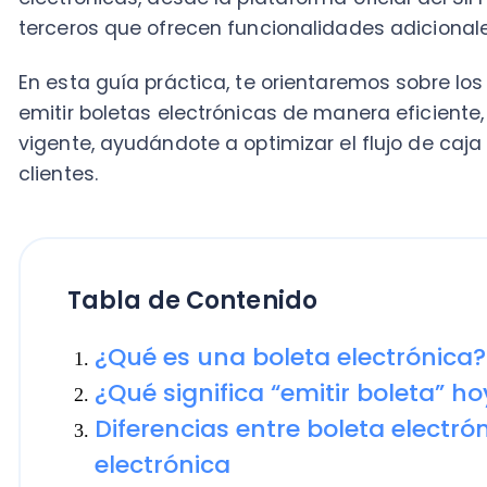
clientes.
Tabla de Contenido
¿Qué es una boleta electrónica?
¿Qué significa “emitir boleta” hoy en
Diferencias entre boleta electrónica 
electrónica
Requisitos para emitir boletas elect
¿Cómo emitir una boleta electrónic
Datos obligatorios en la boleta elec
Errores comunes al emitir boletas
Ventajas de digitalizar la emisión d
negocio