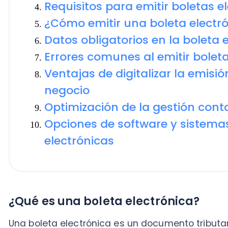
Optimización de la gestión contable 
Opciones de software y sistemas par
electrónicas
¿Qué es una boleta electrónica?
Una boleta electrónica es un documento tributario dig
la prestación de un servicio a un consumidor final no
A diferencia de su predecesora en papel, esta se gen
y envía al Servicio de Impuestos Internos (SII) de for
¿Qué significa “emitir boleta” hoy en Chi
Emitir boleta es generar el documento tributario ele