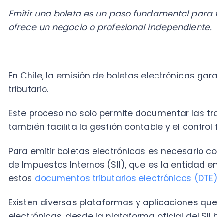
En Chile, la emisión de boletas electrónicas garanti
tributario.
Este proceso no solo permite documentar las transac
también facilita la gestión contable y el control fiscal
Para emitir boletas electrónicas es necesario contar c
de Impuestos Internos (SII), que es la entidad encarg
estos
documentos tributarios electrónicos (DTE)
.
Existen diversas plataformas y aplicaciones que facil
electrónicas, desde la plataforma oficial del SII hast
terceros que ofrecen funcionalidades adicionales.
En esta guía práctica, te orientaremos sobre los requ
emitir boletas electrónicas de manera eficiente, seg
vigente, ayudándote a optimizar el flujo de caja y mej