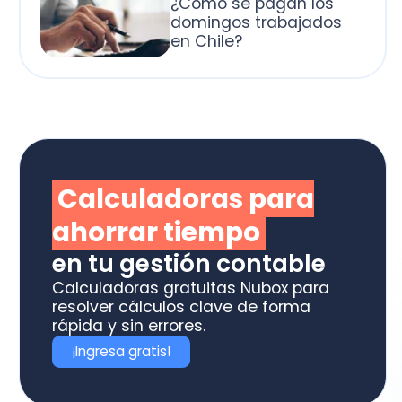
alculadoras para
horrar tiempo
 tu gestión contable
culadoras gratuitas Nubox para
olver cálculos clave de forma
ida y sin errores.
Ingresa gratis!
otiza los software
box ideal para tu
ME o estudio contable