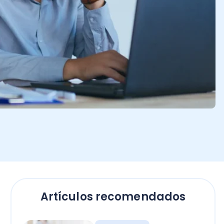
Artículos recomendados
Empresas
El secreto para calcular
horas extras en Chile: