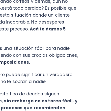
situación fácil para nadie
C
con sus propias obligaciones,
a
siciones.
en
ede significar un verdadero
Cal
 sobran a nadie.
res
ráp
 tipo de deudas siguen
¡
 embargo no es tarea fácil, y
rocesos que recomienden
gar a este punto de
C
utilizar para recuperar todas
Nu
PY
, ellos son los expertos, y