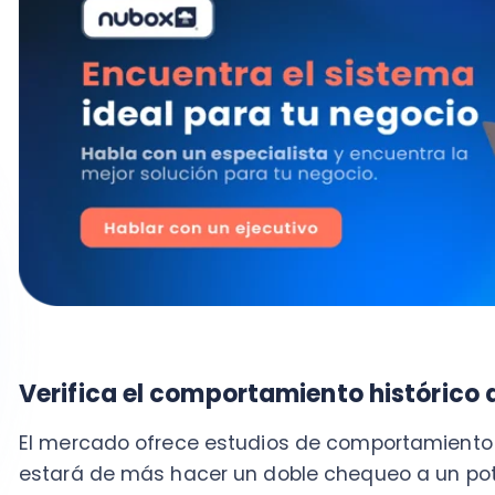
Verifica el comportamiento histórico del c
El mercado ofrece estudios de comportamiento de 
estará de más hacer un doble chequeo a un potencial
crédito. Se recomienda utilizar el
Informe
Empresarial 
Solicita autorización para tratamiento de
Facturar a personas naturales
Es conveniente anexar al contrato de prestación de s
tratamiento de datos personales.
Ello permitirá, po
datos del deudor en el sistema financiero, burós d
morosidad.
Facilita la contactabilidad de clientes