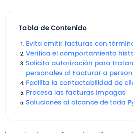
Tabla de Contenido
Evita emitir facturas con término d
Verifica el comportamiento histórico
Solicita autorización para tratamie
personales al Facturar a personas 
Facilita la contactabilidad de client
Procesa las facturas impagas
Soluciones al alcance de toda Pyme
Luego de seis meses llamando, notificando, enviand
recibes un pago por parte del deudor. Entonces, ¿est
en alguna oportunidad te hayas encontrado en esta 
deja su cuenta impaga, generando así una deuda in
porque es posible recuperarlas y avanzar sobre este 