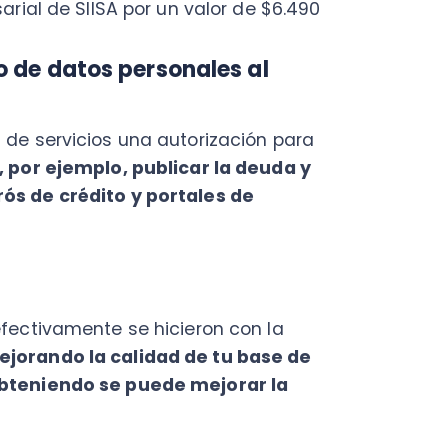
ivamente se hicieron con la
ndo la calidad de tu base de
niendo se puede mejorar la
mo proveedor.
n el contrato del producto o
vas:
s de terceros el cobro de la
ica) tiene validez legal como
9.983, por ende su cobro
icio ejecutivo