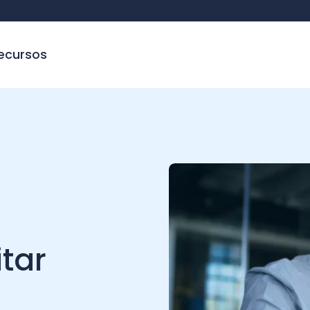
sos
r