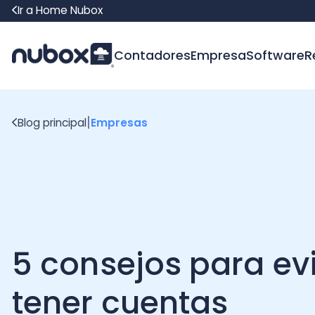
Ir a Home Nubox
Contadores
Empresa
Software
Recur
|
Blog principal
Empresas
5 consejos para evita
tener cuentas
incobrables