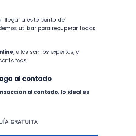
Fac
amos:
Con
Con
 al contado
Q
ión al contado, lo ideal es
GRATUITA