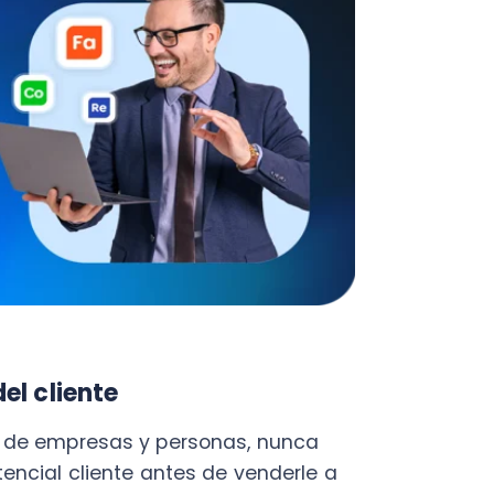
liente
empresas y personas, nunca
 cliente antes de venderle a
de SIISA por un valor de $6.490
 datos personales al
ervicios una autorización para
r ejemplo, publicar la deuda y
e crédito y portales de