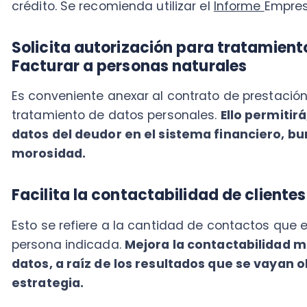
Esto se refiere a la cantidad de contactos que efect
persona indicada.
Mejora la contactabilidad mejora
datos, a raíz de los resultados que se vayan obte
estrategia.
Procesa las facturas impagas
Sigue la ley para que nada cuestione tu proceder co
Si es que pasaron los períodos de pago estipulados e
servicio, y todavía no pasa nada, tienes dos alternati
Contratar una empresa de cobranza: queda en mano
factura atrasada.
Acudir a la vía judicial: una factura (papel o electrón
título ejecutivo gracias a las disposiciones en la ley 1
obligado es mediante un juicio de cobro de deuda o ju