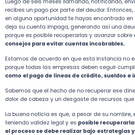
consejos para evitar cuentas incobrables.
Estamos de acuerdo en que esta instancia no es una 
porque todas las empresas deben seguir cumpliendo 
como el pago de líneas de crédito, sueldos e impo
Sabemos que el hecho de no recuperar ese dinero pu
dolor de cabeza y un desgaste de recursos que no le
La buena noticia es que, a pesar de su nombre, este
teniendo validez legal y es
posible recuperarlas, sin
el proceso se debe realizar bajo estrategias y p
especialistas en el tema.
La buena noticia es que hoy hay formas de evitar lle
incobrabilidad porque hay herramientas que podemos 
esas deudas que nunca fueron pagadas.
Hablamos con nuestros aliados de
Cobranza Online