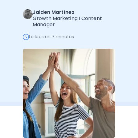
Software de Gestión
Cursos
Jaiden Martínez
Administración Empresarial
Software Factura y Administración
Kits
Growth Marketing I Content
Manager
Ver todo
Ver Todo
Autores
Lo lees en 7 minutos