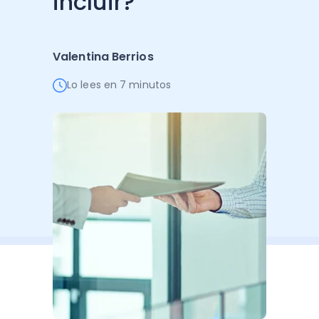
incluir?
Administración Empresarial
Software Factura y Administración
Kits
Valentina Berrios
Ver todo
Ver Todo
Autores
Lo lees en 7 minutos