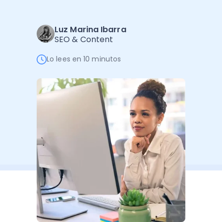
Administración Empresarial
Software Factura y Administración
Kits
Luz Marina Ibarra
SEO & Content
Ver todo
Ver Todo
Autores
Lo lees en 10 minutos