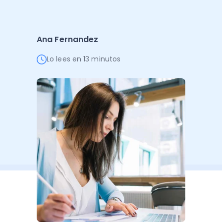
Administración Empresarial
Software Factura y Administración
Kits
Ana Fernandez
Ver todo
Ver Todo
Autores
Lo lees en 13 minutos