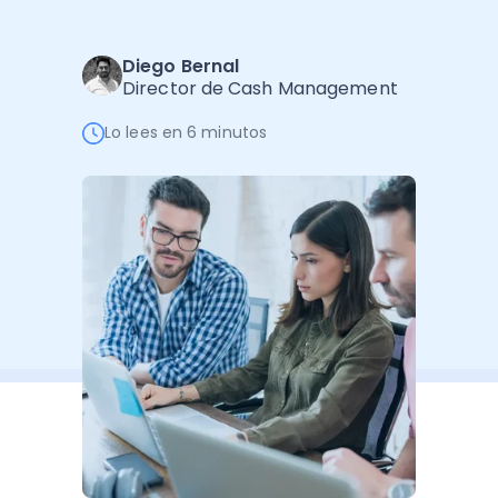
Software de Gestión
Cursos
Administración Empresarial
Software Factura y Administración
Kits
Diego Bernal
Director de Cash Management
Ver todo
Ver Todo
Autores
Lo lees en 6 minutos