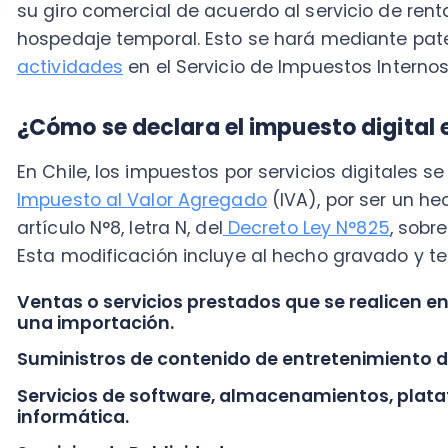
una importación.
Suministros de contenido de entretenimiento digital
Servicios de software, almacenamientos, plataforma
informática.
Servicios de Publicidad.
Aquellos que se encuentren bajo esta modificación s
digitales estarán obligados a retener, declarar y paga
tres formas:
Cuando el prestador de servicios tenga domicilio o resi
beneficiario sea el contribuyente de IVA, será este últ
pagar dicho impuesto.
En el caso que el beneficiario no contribuya IVA, será 
Internos quien deberá generar orientaciones a las en
de las tarjetas de pago (débito, crédito u otra modal
monto total o parcial del IVA, que afecta la operación