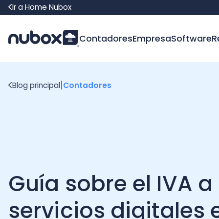
Ir a Home Nubox
Contadores
Empresa
Software
Recur
|
Blog principal
Contadores
Guía sobre el IVA a lo
servicios digitales en
Chile