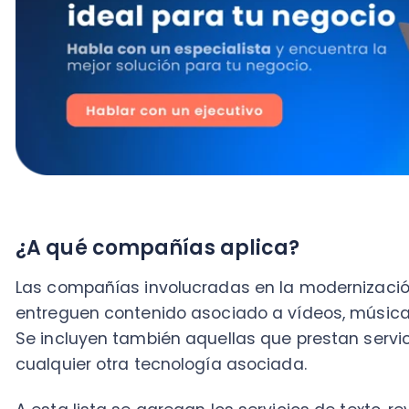
¿A qué compañías aplica?
Las compañías involucradas en la modernización trib
entreguen contenido asociado a vídeos, música, jue
Se incluyen también aquellas que prestan servicios 
cualquier otra tecnología asociada.
A esta lista se agregan los servicios de texto, revistas
también los tipos de software que se asocien a algún
almacenamiento de datos y servicios publicitarios, 
ofrecidos por empresas extranjeras.
Algunas de las Aplicaciones (App) involucradas son:
Spotify, Deezer, Qello, HBO Go, Fox Play, Playstati
Dropbox, Servicios publicitarios de Google, Faceb
Esta normativa no aplica para
Amazon y AliExpress