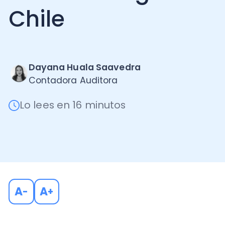
Dayana Huala Saavedra
Contadora Auditora
Lo lees en 16 minutos
A
A
-
+
Durante los últimos años, se ha visto un crecimiento
digital donde se ofrecen servicios que no se encuen
países en materia de tributos.
¿Qué es el IVA a los se