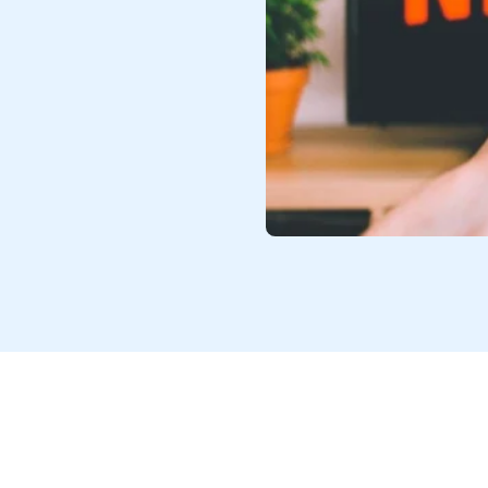
 exponencial de la economía
tran regularizados en muchos
rvicios digitales?