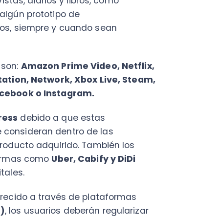
ideran dentro de las
cto adquirido. También los
as como
Uber, Cabify y DiDi
.
do a través de plataformas
s usuarios deberán regularizar
 inmuebles, alojamientos u
 municipales y el
inicio de
hile?
siderarán dentro del cobro del
ravado. Se modifica así el
uesto a las ventas y servicios.
alidad del servicio para:
e o el extranjero, que generen