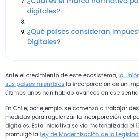
Ante el crecimiento de este ecosistema,
la Unión Eu
sus países miembros
la incorporación de un impuesto 
últimos años han habido avances en ese sentido.
En Chile, por ejemplo, se comenzó a trabajar desde 2
medidas para regularizar la incorporación del pago d
digitales. Esta iniciativa se vio materializada el 13 d
promulgó la
Ley de Modernización de la Legislación Tr
arancel a los servicios digitales.
Si quieres conocer de qué trata esta nueva implemen
¿Qué es el IVA a los servicios digitales?
Es un tributo que se asocia a servicios digitales, e