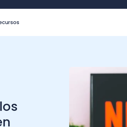
sos
C
s