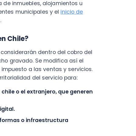
.
s o infraestructura
obre impuestos de servicios
r el IVA que se visualizará de
dencia en el extranjero, y el
imo el obligado a declarar y
el Servicio de Impuestos
tidades financieras emisores
idad), para que retengan el
 por pago de servicio, salvo a