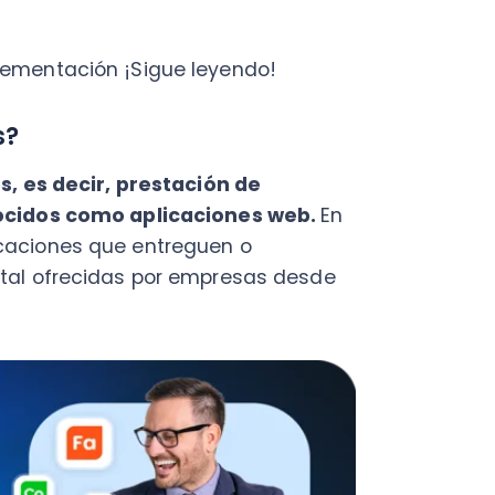
PY
dos como aplicaciones web.
En
Fac
ones que entreguen o
Con
Con
ofrecidas por empresas desde
Q