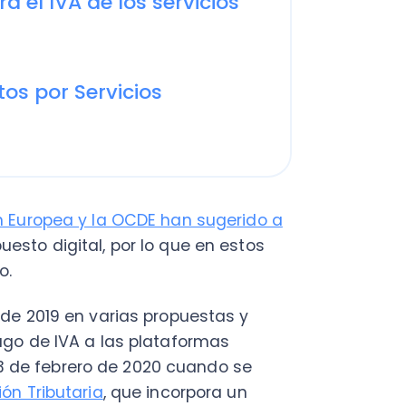
C
ropea y la OCDE han sugerido a
a
digital, por lo que en estos
en
Cal
019 en varias propuestas y
res
e IVA a las plataformas
ráp
e febrero de 2020 cuando se
¡
ibutaria
, que incorpora un
tación ¡Sigue leyendo!
C
Nu
s decir, prestación de