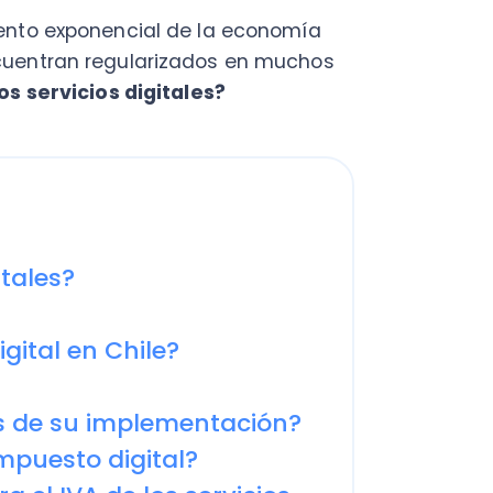
es?
l en Chile?
 su implementación?
esto digital?
IVA de los servicios
or Servicios