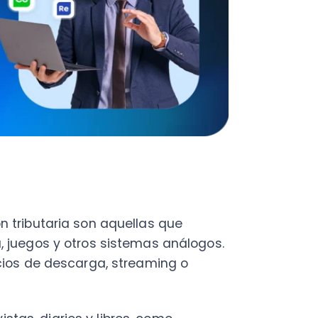
utaria son aquellas que
gos y otros sistemas análogos.
de descarga, streaming o
, diarios y libros, como
 prototipo de
siempre y cuando sean
Amazon Prime Video, Netflix,
on, Network, Xbox Live, Steam,
ook o Instagram.
debido a que estas