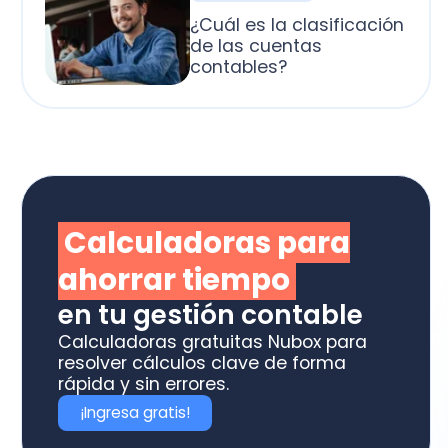
alculadoras para
horrar tiempo
 tu gestión contable
culadoras gratuitas Nubox para
olver cálculos clave de forma
ida y sin errores.
Ingresa gratis!
otiza los software
box ideal para tu