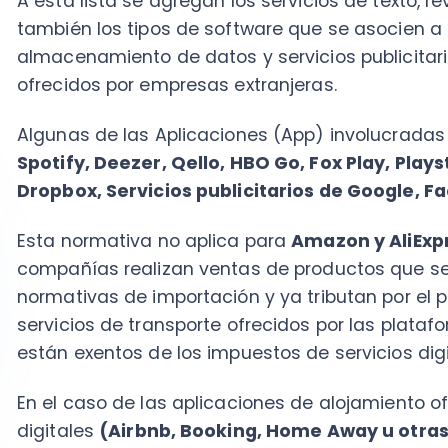
compañías realizan ventas de productos que se cons
normativas de importación y ya tributan por el produ
servicios de transporte ofrecidos por las plataform
están exentos de los impuestos de servicios digitales
En el caso de las aplicaciones de alojamiento ofreci
digitales
(Airbnb, Booking, Home Away u otras)
, lo
su giro comercial de acuerdo al servicio de renta de
hospedaje temporal. Esto se hará mediante patentes
actividades
en el Servicio de Impuestos Internos.
¿Cómo se declara el impuesto digital en C
En Chile, los impuestos por servicios digitales se con
Impuesto al Valor Agregado
(IVA), por ser un hecho g
artículo N°8, letra N, del
Decreto Ley N°825
, sobre imp
Esta modificación incluye al hecho gravado y territori
Ventas o servicios prestados que se realicen en chil