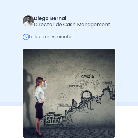
Software de Gestión
Cursos
Administración Empresarial
Software Factura y Administración
Kits
Diego Bernal
Director de Cash Management
Ver todo
Ver Todo
Autores
Lo lees en 5 minutos