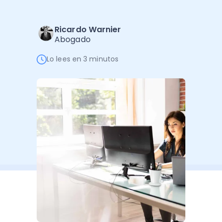
Administración Empresarial
Software Factura y Administración
Kits
Ricardo Warnier
Abogado
Ver todo
Ver Todo
Autores
Lo lees en 3 minutos