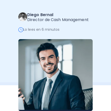
Software de Gestión
Cursos
Administración Empresarial
Software Factura y Administración
Kits
Diego Bernal
Director de Cash Management
Ver todo
Ver Todo
Autores
Lo lees en 6 minutos