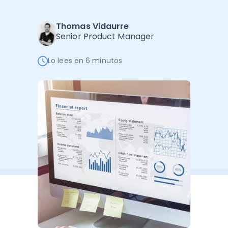
Software de Gestión
Cursos
Administración Empresarial
Thomas Vidaurre
Software Factura y Administración
Kits
Senior Product Manager
Ver todo
Ver Todo
Autores
Lo lees en 6 minutos