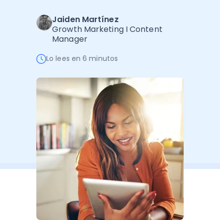
Software de Gestión
Cursos
Jaiden Martínez
Administración Empresarial
Software Factura y Administración
Kits
Growth Marketing I Content
Manager
Ver todo
Ver Todo
Autores
Lo lees en 6 minutos