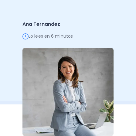
Administración Empresarial
Software Factura y Administración
Kits
Ana Fernandez
Ver todo
Ver Todo
Autores
Lo lees en 6 minutos