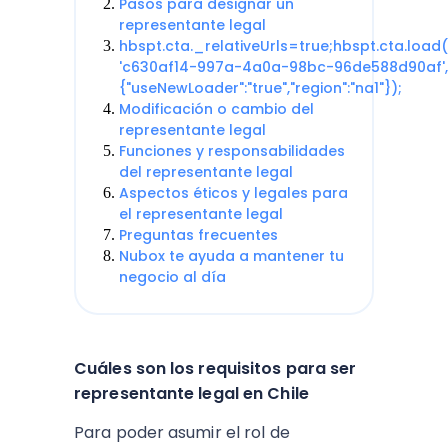
Pasos para designar un
representante legal
hbspt.cta._relativeUrls=true;hbspt.cta.load
'c630af14-997a-4a0a-98bc-96de588d90af',
{"useNewLoader":"true","region":"na1"});
Modificación o cambio del
representante legal
Funciones y responsabilidades
del representante legal
Aspectos éticos y legales para
el representante legal
Preguntas frecuentes
Nubox te ayuda a mantener tu
negocio al día
Cuáles son los requisitos para ser
representante legal en Chile
Para poder asumir el rol de