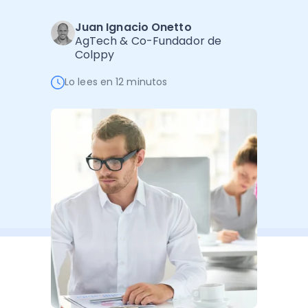
Administración Empresarial
Juan Ignacio Onetto
Software Factura y Administración
Kits
AgTech & Co-Fundador de
Colppy
Ver todo
Ver Todo
Autores
Lo lees en 12 minutos