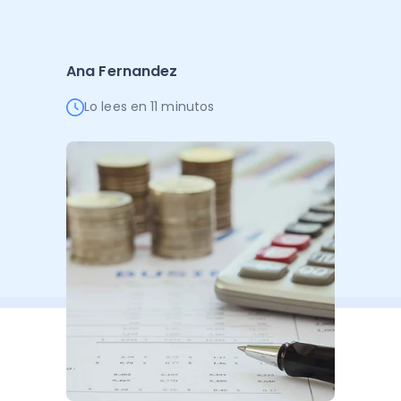
Administración Empresarial
Software Factura y Administración
Kits
Ana Fernandez
Ver todo
Ver Todo
Autores
Lo lees en 11 minutos