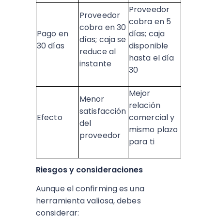
Proveedor
Proveedor
cobra en 5
cobra en 30
Pago en
días; caja
días; caja se
30 días
disponible
reduce al
hasta el día
instante
30
Mejor
Menor
relación
satisfacción
Efecto
comercial y
del
mismo plazo
proveedor
para ti
Riesgos y consideraciones
Aunque el confirming es una
herramienta valiosa, debes
considerar: