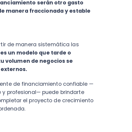
rnos.
 de financiamiento confiable —
rofesional— puede brindarte
tar el proyecto de crecimiento
nada.
a cualquier empresa,
, tendrá abiertas las puertas
s
momentos en que más lo
de escasa liquidez.
puede llevarte hacia opciones
u negocio involucrarse en
una PYME y convertirse en una