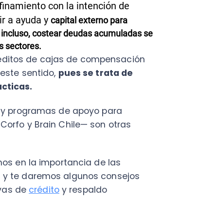
 sentido,
pues se trata de
as.
C
rogramas de apoyo para
a
 y Brain Chile— son otras
en
Cal
n la importancia de las
res
ráp
 daremos algunos consejos
¡
de
crédito
y respaldo
miento para las PYMES
financiamiento para
empresas
C
e dejamos una lista de sus
Nu
PY