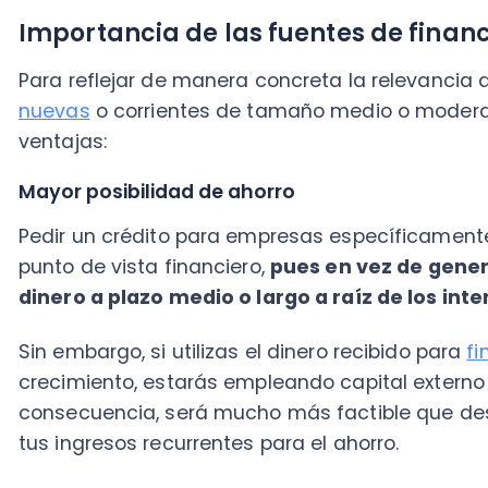
Pedir un crédito para empresas específicamente para
punto de vista financiero,
pues en vez de generar pl
dinero a plazo medio o largo a raíz de los intereses
Sin embargo, si utilizas el dinero recibido para
financ
crecimiento, estarás empleando capital externo para 
consecuencia, será mucho más factible que destines 
tus ingresos recurrentes para el ahorro.
En tanto, los
intereses y cuotas de pago del financ
adicional de tu negocio que podrás asumir —de m
— si mantienes el flujo comercial esperado.
Crecimiento escalable
Crecer con capital propio es un gran reto: reinvertir
ganancias mensuales para lograr la
expansión es u
temprano puede estancarse; por ejemplo, si tu v