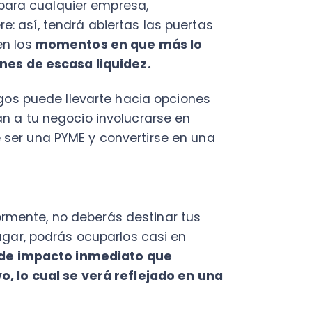
e, no deberás destinar tus
 podrás ocuparlos casi en
mpacto inmediato que
 cual se verá reflejado en una
portancia de las fuentes de
lir grandes objetivos —
car la liquidez y la calidad
TUITA