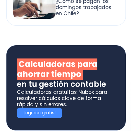
alculadoras para
horrar tiempo
 tu gestión contable
culadoras gratuitas Nubox para
olver cálculos clave de forma
ida y sin errores.
Ingresa gratis!
otiza los software
box ideal para tu
ME o estudio contable