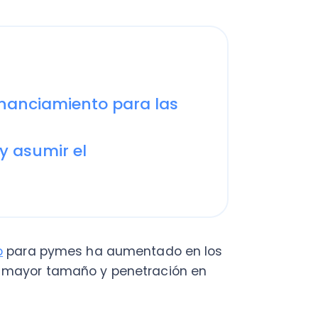
ciamiento para las
umir el
a pymes ha aumentado en los
or tamaño y penetración en
iento con la intención de
ayuda y
capital externo para
luso, costear deudas acumuladas se
ores.
tos de cajas de compensación