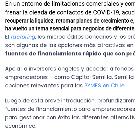
son algunas de las opciones más atractivas en este
fuentes de financiamiento rápido que son práctic
Apelar a inversores ángeles y acceder a fondos y p
emprendedores —como Capital Semilla, Semilla Corfo
opciones relevantes para las
PYMES en Chile
.
Luego de esta breve introducción, profundizaremos e
fuentes de financiamiento para emprendedores y te
para gestionar con éxito las diferentes alternativas 
económico.
Importancia de las fuentes de financia
Para reflejar de manera concreta la relevancia del 
nuevas
o corrientes de tamaño medio o moderado, t
ventajas:
Mayor posibilidad de ahorro