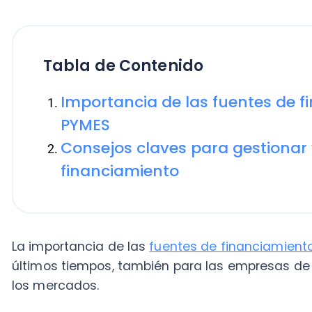
Tabla de Contenido
Importancia de las fuentes de finan
PYMES
Consejos claves para gestionar y as
financiamiento
La importancia de las
fuentes de financiamiento
par
últimos tiempos, también para las empresas de may
los mercados.
En un entorno de limitaciones comerciales y confinam
frenar la oleada de contactos de COVID-19, acudir a 
recuperar la liquidez, retomar planes de crecimiento e, inc
ha vuelto un tema esencial para negocios de diferentes sect
El
factoring
, los microcréditos bancarios y los crédi