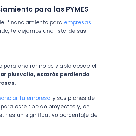
Fac
Con
 ahorrar no es viable desde el
Con
usvalía, estarás perdiendo
Q
.
iar tu empresa
y sus planes de
este tipo de proyectos y, en
un significativo porcentaje de
iamiento serán otro gasto
anera fraccionada y estable
 de manera sistemática las
n modelo que tarde o
olumen de negocios se