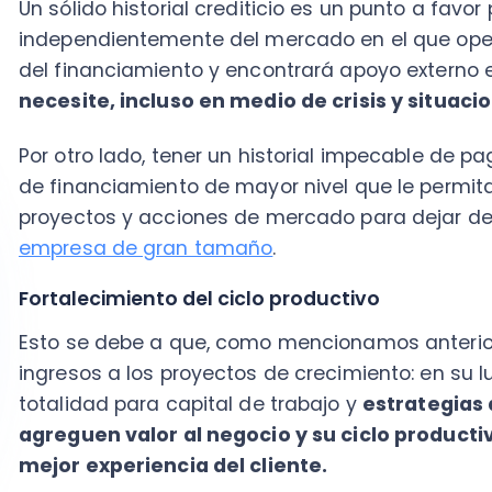
Fortalecimiento del ciclo productivo
Esto se debe a que, como mencionamos anteriorment
ingresos a los proyectos de crecimiento: en su lugar,
totalidad para capital de trabajo y
estrategias de i
agreguen valor al negocio y su ciclo productivo, lo
mejor experiencia del cliente.
En conclusión, este y otros puntos reflejan que la im
financiamiento se asocian a que
nos permiten cump
incluso ambiciosos planes de expansión— sin sacrifi
de nuestras operaciones actuales.
ACCEDE A ESTA GUÍA GRA