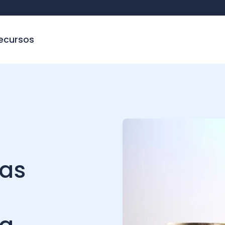
sos
s