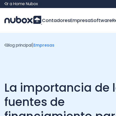
Ir a Home Nubox
Contadores
Empresa
Software
Recur
|
Blog principal
Empresas
La importancia de la
fuentes de
financiamiento para