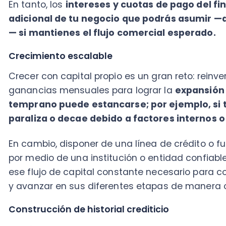
paraliza o decae debido a factores internos o exte
En cambio, disponer de una línea de crédito o fuente
por medio de una institución o entidad confiable y p
ese flujo de capital constante necesario para comple
y avanzar en sus diferentes etapas de manera orde
Construcción de historial crediticio
Un sólido historial crediticio es un punto a favor par
independientemente del mercado en el que opere: así
del financiamiento y encontrará apoyo externo en lo
necesite, incluso en medio de crisis y situaciones 
Por otro lado, tener un historial impecable de pagos 
de financiamiento de mayor nivel que le permitan a t
proyectos y acciones de mercado para dejar de ser 
empresa de gran tamaño
.