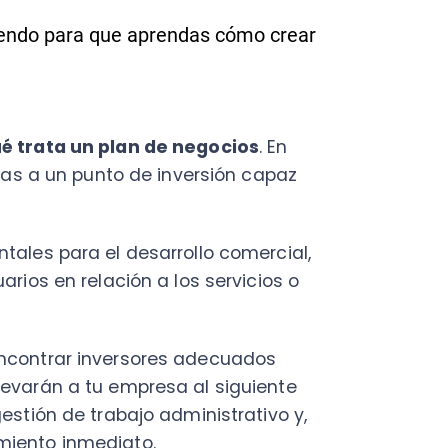
ta un plan de negocios
. En
a un punto de inversión capaz
C
a
 para el desarrollo comercial,
en
en relación a los servicios o
Cal
res
ráp
trar inversores adecuados
án a tu empresa al siguiente
¡
n de trabajo administrativo y,
o inmediato.
o plazo de acuerdo a las
C
Nu
iguientes elementos:
PY