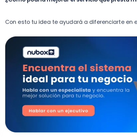
Crear un plan de negocios ideal para un
Para comenzar, puedes hacer una lista de los servic
encuentran a tu entorno, sin pasarte de las 20 página
descriptivo y convincente si el objetivo es obtener fi
También puedes pensar en otras alternativas más m
presentación general o un video de no más de 2 o 3 
En este material, debes establecer propuestas concre