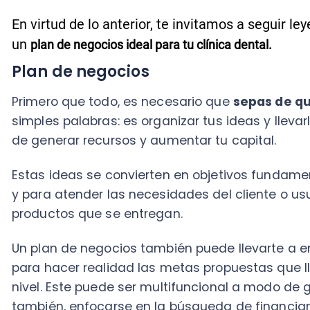
Primero que todo, es necesario que
sepas de qué tra
simples palabras: es organizar tus ideas y llevarlas 
de generar recursos y aumentar tu capital.
Estas ideas se convierten en objetivos fundamentales
y para atender las necesidades del cliente o usuarios 
productos que se entregan.
Un plan de negocios también puede llevarte a encon
para hacer realidad las metas propuestas que llevar
nivel. Este puede ser multifuncional a modo de gestió
también, enfocarse en la búsqueda de financiamient
Esta herramienta se definirá a corto, mediano o larg
necesidades y creatividad del emprendedor.
Para crear un plan de negocios, debes ejecutar los s
1. Análisis de mercado