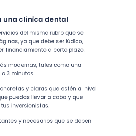
uedas llevar a cabo y que
nversionistas.
es y necesarios que se deben
ue llamen la atención a grupos
 con mayor frecuencia los
rasgos y sonar convincente.
bre lo acompañará desde su