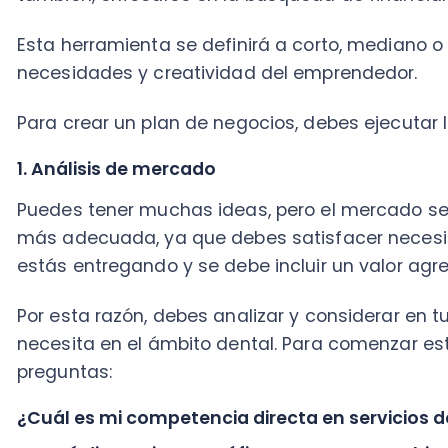
Puedes tener muchas ideas, pero el mercado será aq
más adecuada, ya que debes satisfacer necesidades
estás entregando y se debe incluir un valor agregado
Por esta razón, debes analizar y considerar en tu en
necesita en el ámbito dental. Para comenzar este anál
preguntas:
¿Cuál es mi competencia directa en servicios denta
¿A qué distancia geográfica se encuentra ubicada
¿Cuál es mi ventaja —o desventaja— competitiva?
Esta información te ayudará a arrancar tu plan de n
2. La idea
Lo difícil de la decisión de la idea es generar múltip