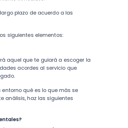
Fac
Con
uel que te guiará a escoger la
Con
 acordes al servicio que
Q
.
torno qué es lo que más se
isis, haz las siguientes
les?
 esta competencia?
egocios con buen pie.
les escenarios de acuerdo al