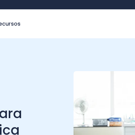
sos
ra
a