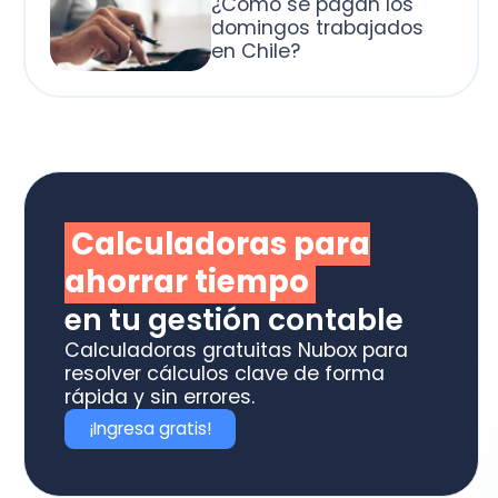
alculadoras para
horrar tiempo
 tu gestión contable
culadoras gratuitas Nubox para
olver cálculos clave de forma
ida y sin errores.
Ingresa gratis!
otiza los software
box ideal para tu
ME o estudio contable