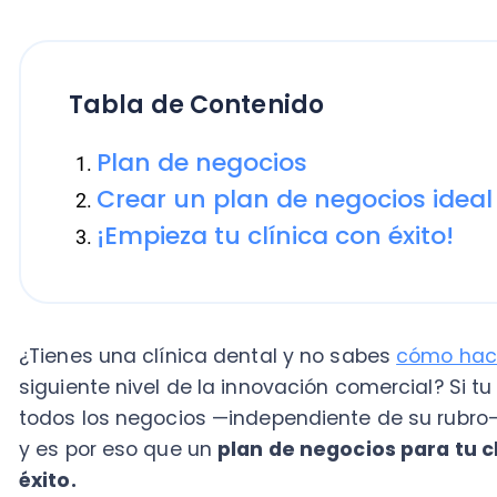
Tabla de Contenido
Plan de negocios
Crear un plan de negocios ideal par
¡Empieza tu clínica con éxito!
¿Tienes una clínica dental y no sabes
cómo hacer cre
siguiente nivel de la innovación comercial? Si tu res
todos los negocios —independiente de su rubro— requ
y es por eso que un
plan de negocios para tu clínica
éxito.
En virtud de lo anterior, te invitamos a seguir leyen
un
plan de negocios ideal para tu clínica dental.
Plan de negocios