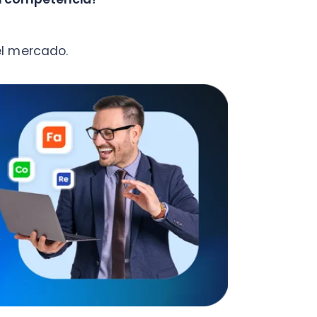
a clínica dental
ios del mismo rubro que se
s, ya que debe ser lúdico,
nanciamiento a corto plazo.
odernas, tales como una
minutos.
tas y claras que estén al nivel