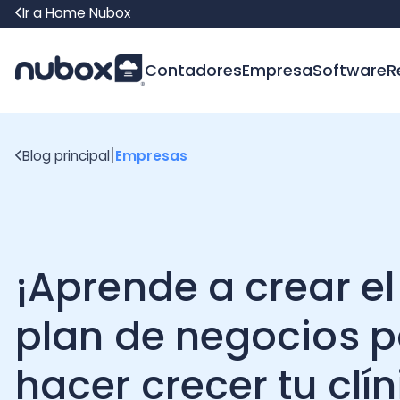
Ir a Home Nubox
Contadores
Empresa
Software
Recur
|
Blog principal
Empresas
¡Aprende a crear el
plan de negocios pa
hacer crecer tu clínic
dental!