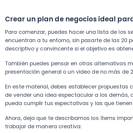
de vender una idea espectacular a los demás, que p
pueda cumplir tus expectativas y las que tienen tus i
Ahora, deja que te describamos los ítems important
trabajar de manera creativa:
Portada creativa
Desde el punto de vista creativo, agrega imágenes q
de población familiar,
ya que son aquellos que usan
servicios.
Resumen del contenido
El resumen debe ser —de principio a fin— a grandes 
Nombre del proyecto
No olvides identificar tu proyecto, ya que este nom
inicio.