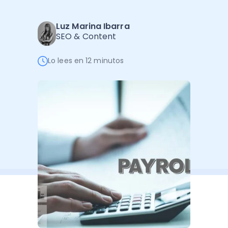
Software de Gestión
Cursos
Administración Empresarial
Luz Marina Ibarra
Software Factura y Administración
Kits
SEO & Content
Ver todo
Ver Todo
Autores
Lo lees en 12 minutos