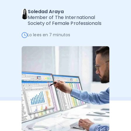
Administración Empresarial
Soledad Araya
Software Factura y Administración
Kits
Member of The International
Society of Female Professionals
Ver todo
Ver Todo
Autores
Lo lees en 7 minutos