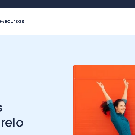
e
Recursos
s
relo