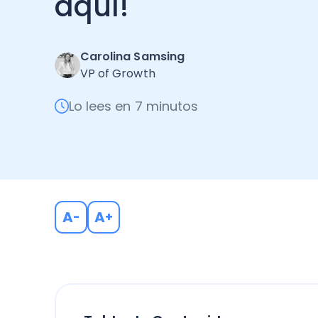
aquí!
Carolina Samsing
VP of Growth
Lo lees en 7 minutos
A
A
-
+