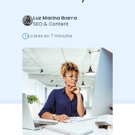
Administración Empresarial
Software Factura y Administración
Kits
Luz Marina Ibarra
SEO & Content
Ver todo
Ver Todo
Autores
Lo lees en 7 minutos