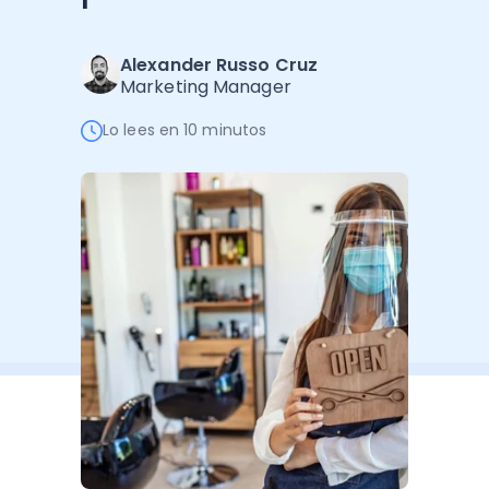
Software de Gestión
Cursos
Administración Empresarial
Software Factura y Administración
Kits
Alexander Russo Cruz
Marketing Manager
Ver todo
Ver Todo
Autores
Lo lees en 10 minutos