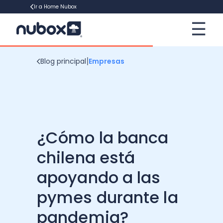
Ir a Home Nubox
☰
×
Contadores
|
Blog principal
Empresas
Empresa
Contabilidad tributaria
Software
Declaraciones juradas
Gestión de Talento
¿Cómo la banca
Operación renta
Recursos
Marketing Digital Empresarial
Tecnología Digital
chilena está
Gestión de cobranza
Gestión Empresarial
apoyando a las
Software de Remuneraciones
Ebooks
Contabilidad financiera
pymes durante la
Financiamiento Empresarial
Software Contable
Plantillas
Cotiza ahora
pandemia?
Emprender en Chile