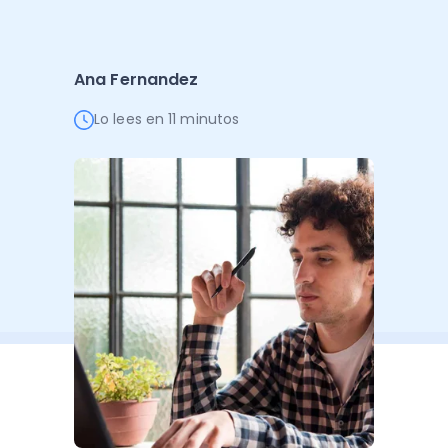
Administración Empresarial
Software Factura y Administración
Kits
Ana Fernandez
Ver todo
Ver Todo
Autores
Lo lees en 11 minutos