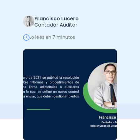
Software de Gestión
Cursos
Administración Empresarial
Software Factura y Administración
Kits
Francisco Lucero
Contador Auditor
Ver todo
Ver Todo
Autores
Lo lees en 7 minutos