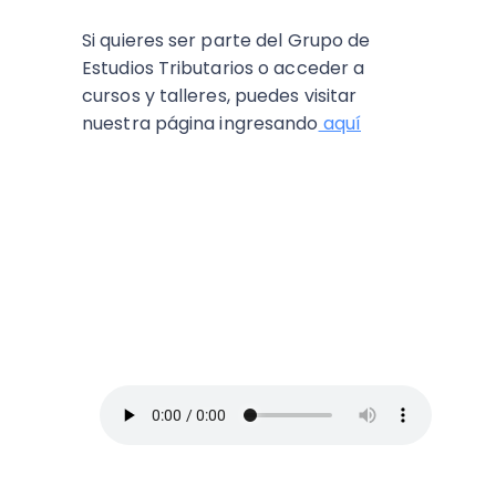
Si quieres ser parte del Grupo de
Estudios Tributarios o acceder a
cursos y talleres, puedes visitar
nuestra página ingresando
aquí
ESCUCHA EL PODCAST:
Arriba Pymes
En este episodio, Blanca Vives nos ofrece
los mejores consejos para administrar un
negocio y no morir en el intento, así que
toma lápiz y papel.