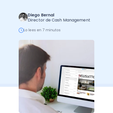
Software de Gestión
Cursos
Administración Empresarial
Software Factura y Administración
Kits
Diego Bernal
Director de Cash Management
Ver todo
Ver Todo
Autores
Lo lees en 7 minutos