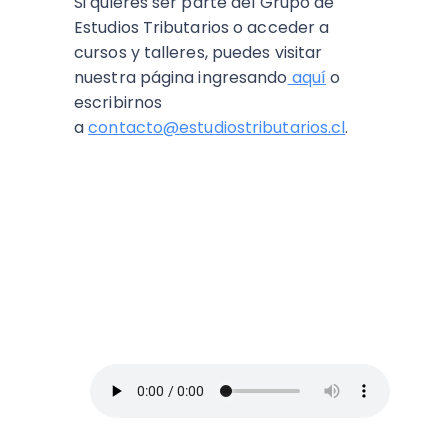
Si quieres ser parte del Grupo de
Estudios Tributarios o acceder a
cursos y talleres, puedes visitar
nuestra página ingresando
aquí
o
escribirnos
a
contacto@estudiostributarios.cl
.
ESCUCHA EL PODCAST:
Arriba Pymes
En este episodio, Blanca Vives nos ofrece
los mejores consejos para administrar un
negocio y no morir en el intento, así que
toma lápiz y papel.