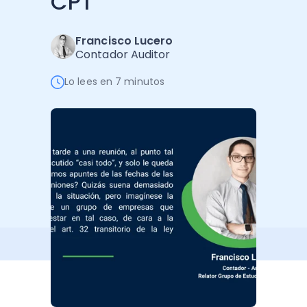
CPT
Software de Gestión
Cursos
Administración Empresarial
Software Factura y Administración
Kits
Francisco Lucero
Contador Auditor
Ver todo
Ver Todo
Autores
Lo lees en 7 minutos