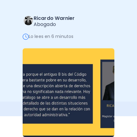
Software de Gestión
Cursos
Administración Empresarial
Software Factura y Administración
Kits
Ricardo Warnier
Abogado
Ver todo
Ver Todo
Autores
Lo lees en 6 minutos