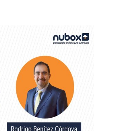
ción?
ma tributario es la necesidad
ivel de equidad, puesto que —
n que están diseñados los
s que tienen menos recursos.