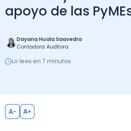
Dayana Huala Saavedra
Contadora Auditora
Lo lees en 7 minutos
A
A
-
+