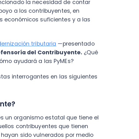
ción tributaria
—presentado
ría del Contribuyente.
¿Qué
 ayudará a las PyMEs?
C
interrogantes en las siguientes
Nu
PY
Fac
?
Con
Con
organismo estatal que tiene el
Q
 contribuyentes que tienen
n sido vulnerados por medio
nternos (SII)
.
lica tendrá la posibilidad de
ecuencia, presentar ideas para
chos del contribuyente, tanto al
 SII.