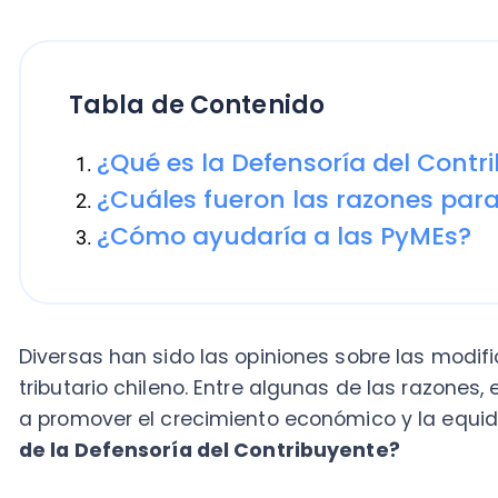
Tabla de Contenido
¿Qué es la Defensoría del Contribuy
¿Cuáles fueron las razones para su
¿Cómo ayudaría a las PyMEs?
Diversas han sido las opiniones sobre las modificaci
tributario chileno. Entre algunas de las razones, en
a promover el crecimiento económico y la equidad en
de la Defensoría del Contribuyente?
Dentro de estas adiciones y cambios, se ha mencion
con una figura de carácter público que brinde apoyo 
especial a aquellos que no cuentan con recursos eco
PyMEs.