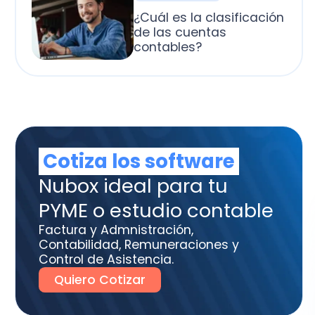
otiza los software
box ideal para tu
ME o estudio contable
tura y Admnistración,
tabilidad, Remuneraciones y
trol de Asistencia.
uiero Cotizar