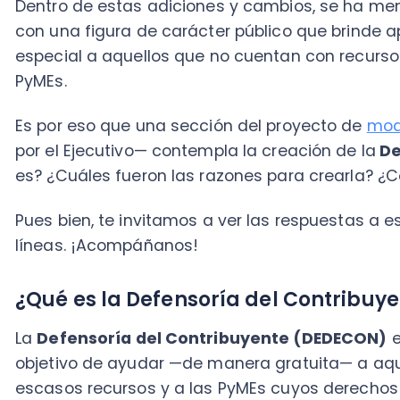
Es por eso que una sección del proyecto de
moderniza
por el Ejecutivo— contempla la creación de la
Defenso
es? ¿Cuáles fueron las razones para crearla? ¿Cómo
Pues bien, te invitamos a ver las respuestas a estas 
líneas. ¡Acompáñanos!
¿Qué es la Defensoría del Contribuyente
La
Defensoría del Contribuyente (DEDECON)
es un 
objetivo de ayudar —de manera gratuita— a aquellos
escasos recursos y a las PyMEs cuyos derechos haya
de
acciones realizadas por el Servicio de Impuestos I
Además, esta nueva entidad de la administración púb
hacer un análisis de los casos que reciba y, en cons
mejorar el sistema tributario en lo relativo a los dere
Ministerio de Hacienda como al Congreso Nacional y al