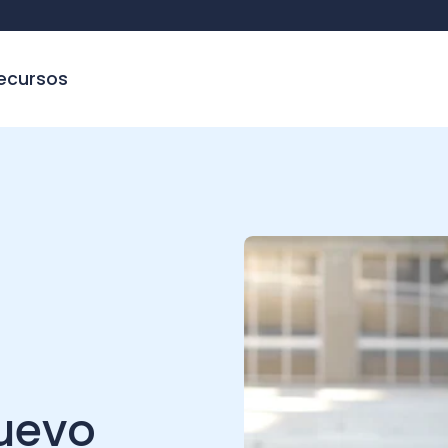
sos
evo