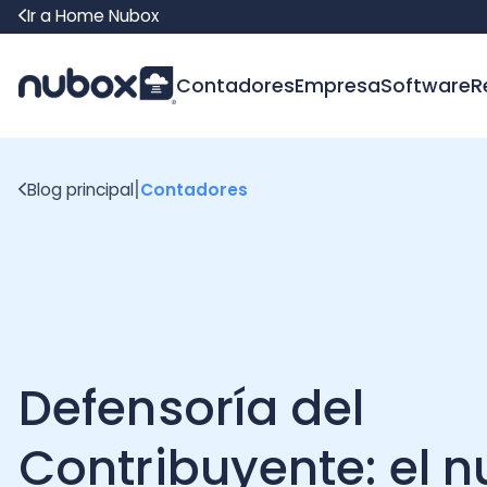
Ir a Home Nubox
Contadores
Empresa
Software
Recur
|
Blog principal
Contadores
Defensoría del
Contribuyente: el nu
apoyo de las PyMEs