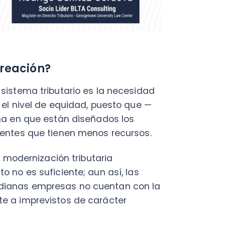
ernización tributaria
s suficiente; aun así, las
as empresas no cuentan con la
imprevistos de carácter
e
, con el fin de compensar la
es —sean personas o empresas—
la hora de verse involucrados
ignorados o pasados a llevar
.
omada al realizar
México
, naciones que ya
ente
—lo curioso es que
futuro en materia tributaria.