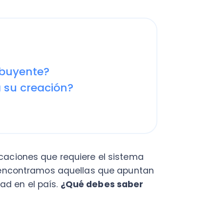
ente?
 creación?
ones que requiere el sistema
contramos aquellas que apuntan
 el país.
¿Qué debes saber
ado la necesidad de contar
a los contribuyentes, en
nómicos suficientes y a las