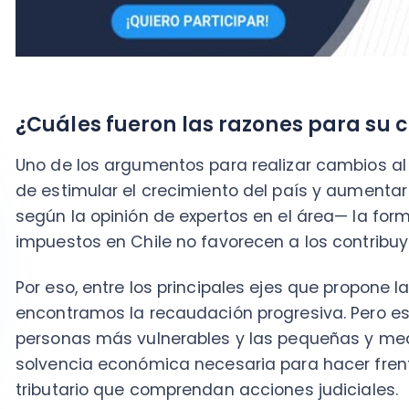
Por eso, entre los principales ejes que propone la mod
encontramos la recaudación progresiva. Pero esto no e
personas más vulnerables y las pequeñas y median
solvencia económica necesaria para hacer frente a 
tributario que comprendan acciones judiciales.
Ahí es donde nace la
Defensoría del Contribuyent
diferencia económica existente entre contribuyent
para que puedan estar en igualdad de condiciones a 
en situaciones donde sus derechos tributarios sean 
debido a acciones del Servicio de Impuestos Internos
Parte de la inspiración para esta figura pública fue t
comparaciones con las experiencias de
Colombia
y
cuentan con la figura de
Defensoría del Contribuy
Colombia ve a Chile como el modelo a seguir para su 