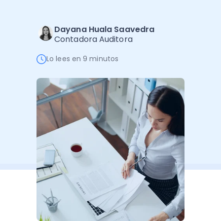
Software de Gestión
Cursos
Administración Empresarial
Software Factura y Administración
Kits
Dayana Huala Saavedra
Contadora Auditora
Ver todo
Ver Todo
Autores
Lo lees en 9 minutos