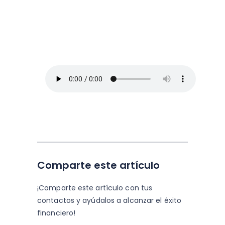
Arriba Pymes
En este episodio, Blanca Vives nos ofrece
los mejores consejos para administrar un
negocio y no morir en el intento, así que
toma lápiz y papel.
Comparte este artículo
¡Comparte este artículo con tus
contactos y
ayúdalos a alcanzar el éxito
financiero!