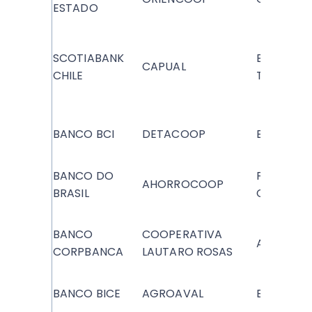
ESTADO
SCOTIABANK
BAN
CAPUAL
CHILE
TATTERSA
BANCO BCI
DETACOOP
ECR OSO
BANCO DO
FINANCIA
AHORROCOOP
BRASIL
CAPITAL
BANCO
COOPERATIVA
ADDWISE
CORPBANCA
LAUTARO ROSAS
BANCO BICE
AGROAVAL
EUROAME