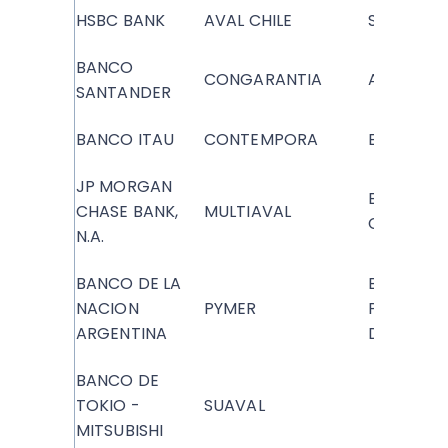
HSBC BANK
AVAL CHILE
SARTOR
BANCO
CONGARANTIA
AF TRUST
SANTANDER
BANCO ITAU
CONTEMPORA
ELOY
JP MORGAN
BCI
CHASE BANK,
MULTIAVAL
CORREDO
N.A.
BANCO DE LA
BOLSA DE
NACION
PYMER
PRODUCT
ARGENTINA
DE CHILE
BANCO DE
TOKIO -
SUAVAL
MITSUBISHI