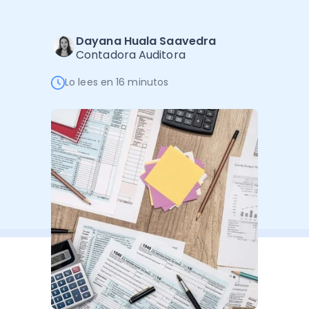
Software de Gestión
Cursos
Administración Empresarial
Software Factura y Administración
Kits
Dayana Huala Saavedra
Contadora Auditora
Ver todo
Ver Todo
Autores
Lo lees en 16 minutos