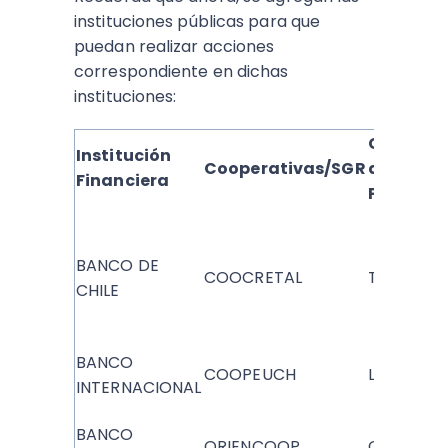
instituciones públicas para que
puedan realizar acciones
correspondiente en dichas
instituciones:
Corredor
Institución
Cooperativas/SGR
de Bolsa
Financiera
Producto
BANCO DE
COOCRETAL
TANNER
CHILE
BANCO
COOPEUCH
LARRAIN V
INTERNACIONAL
BANCO
ORIENCOOP
CONTEMP