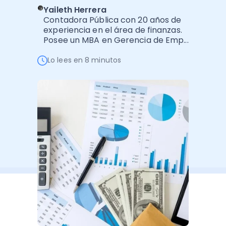
Software de Gestión
Cursos
Yaileth Herrera
Contadora Pública con 20 años de
Administración Empresarial
Software Factura y Administración
Kits
experiencia en el área de finanzas.
Posee un MBA en Gerencia de Emp...
Ver todo
Ver Todo
Autores
Lo lees en 8 minutos