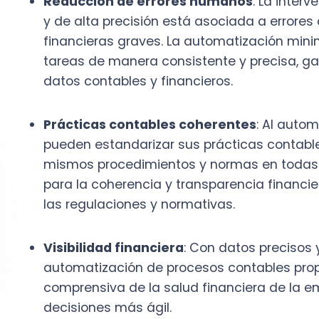
las regulaciones y normativas​.
Visibilidad financiera
: Con datos precisos y act
automatización de procesos contables proporcio
comprensiva de la salud financiera de la empre
decisiones más ágil.
Estas ventajas de la automatización contable son c
buscan escalar sin aumentar costos operativos.
¿Cuáles procesos contables puedes aut
Prácticamente cualquier proceso contable repetitivo
susceptible de automatización.
Esto abre un mundo de oportunidades para mejorar la 
diferentes áreas de la gestión contable y financiera.