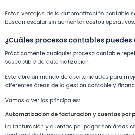
Vamos a ver los principales:
Automatización de facturación y cuentas por paga
La facturación y cuentas por pagar son áreas críti
cantidad de tiempo y son propensas a errores si se
La digitalización de facturas y su procesamiento au
realidad.
Los sistemas automatizados pueden:
Generar, enviar y archivar facturas electrónicas
automática, agilizando el ciclo de ingresos.
Validación de facturas automatizada, detectand
antes de que se conviertan en problemas.
Automatizar la gestión de cuentas a pagar, inc
Programar y ejecutar los pagos y cobros, asegur
cumplan a tiempo, se mantenga un buen historial