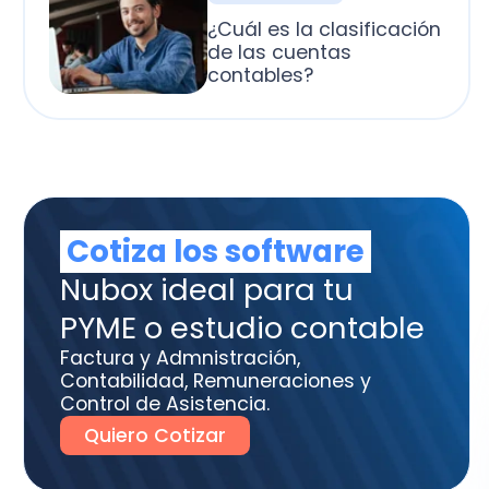
otiza los software
box ideal para tu
ME o estudio contable
tura y Admnistración,
tabilidad, Remuneraciones y
trol de Asistencia.
uiero Cotizar