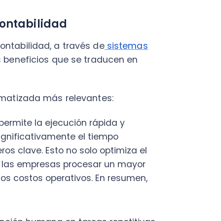
te la ejecución rápida y
icativamente el tiempo
ave. Esto no solo optimiza el
s empresas procesar un mayor
stos operativos​. En resumen,
ón humana en tareas repetitivas
e pueden tener consecuencias
stos errores al ejecutar las
zando la integridad de los
ar procesos, las empresas
segurando que se sigan los
eraciones. Esto es crucial
acilitando el cumplimiento de