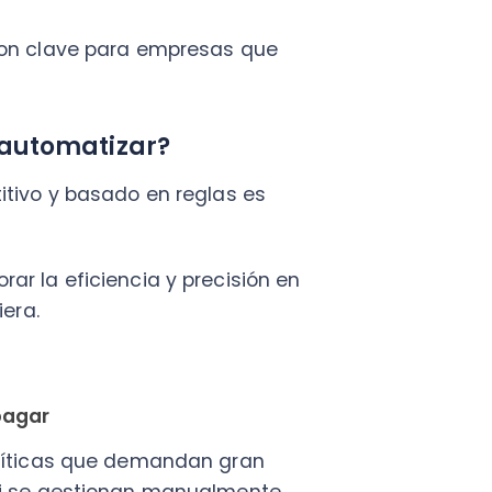
r
cas que demandan gran
 gestionan manualmente.
tomático transforman esta
 y su gestión de forma
o inconsistencias y errores
luyendo aprobaciones y pagos.
ando que las obligaciones se
 crediticio y mejorando la