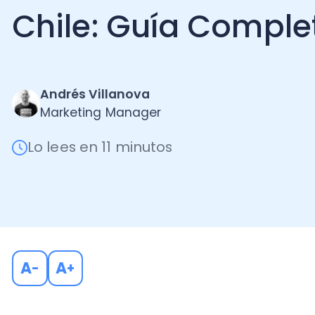
Andrés Villanova
Marketing Manager
Lo lees en 11 minutos
A
A
-
+
En el dinámico entorno empresarial actual, la autom
contables ha emergido como una herramienta esenci
Chile
.