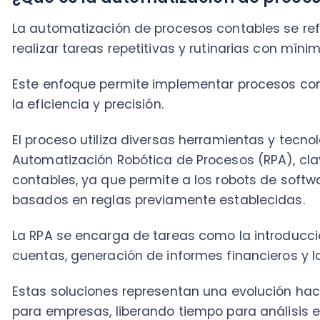
El proceso utiliza diversas herramientas y tecnología
Automatización Robótica de Procesos (RPA), clave e
contables, ya que permite a los robots de software i
basados en reglas previamente establecidas​.
La RPA se encarga de tareas como la introducción de
cuentas, generación de informes financieros y la ges
Estas soluciones representan una evolución hacia l
para empresas, liberando tiempo para análisis estra
Beneficios de la automatización en cont
La implementación de la automatización en la contab
contables
y otras herramientas, ofrece múltiples ben
mejoras tangibles para las empresas.
Estos son los beneficios de la contabilidad automat