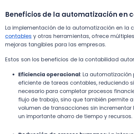
Eficiencia operacional
: La automatización permi
eficiente de tareas contables, reduciendo signif
necesario para completar procesos financieros cl
flujo de trabajo, sino que también permite a la
volumen de transacciones sin incrementar los co
un importante ahorro de tiempo y recursos.
Reducción de errores humanos
: La intervenci
y de alta precisión está asociada a errores qu
financieras graves. La automatización minimiza e
tareas de manera consistente y precisa, garanti
datos contables y financieros​​.
Prácticas contables coherentes
: Al automatiz
pueden estandarizar sus prácticas contables, a
mismos procedimientos y normas en todas las op
para la coherencia y transparencia financiera, f