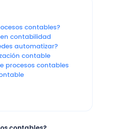
 automatizar?
ón contable
C
rocesos contables
able
Nu
PY
Fac
Con
Con
Q
contables?
al uso de tecnologías para
ntervención humana.
les automatizados que mejoran