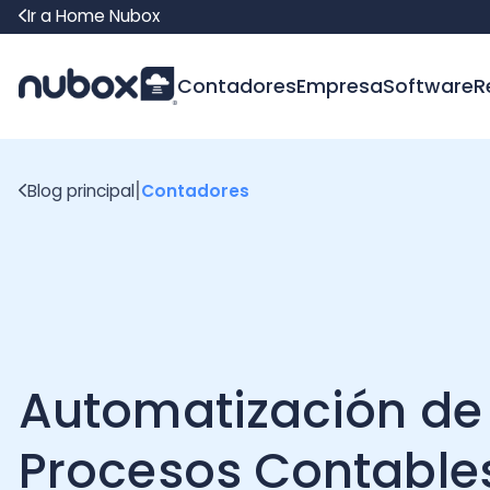
Ir a Home Nubox
Contadores
Empresa
Software
Recur
|
Blog principal
Contadores
Automatización de
Procesos Contables 
Chile: Guía Completa