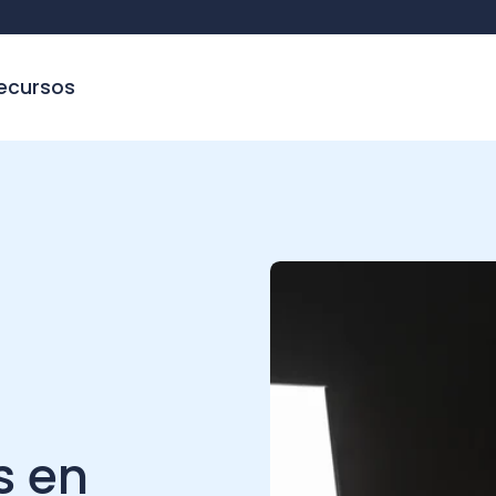
sos
C
en