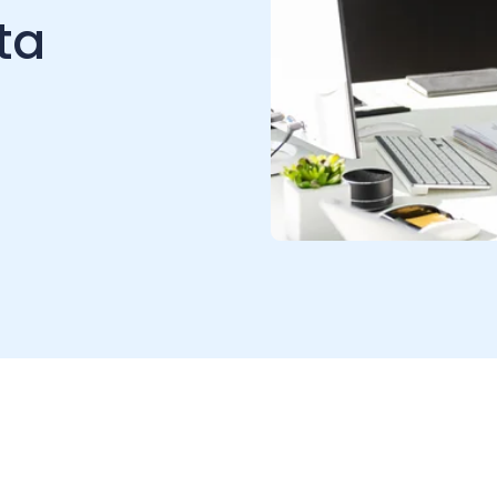
atización de procesos
al para las
empresas en