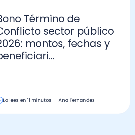
o Término de
flicto sector público
6: montos, fechas y
ficiari...
Ca
De
20
Lo
m
ees en 11 minutos
Ana Fernandez