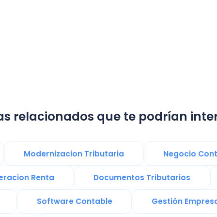
lacionados que te podrían interesar:
Modernizacion Tributaria
Negocio Contable
on Renta
Documentos Tributarios
Presupu
Software Contable
Gestión Empresarial
Software Factura y Administración
ChatG
ento Empresarial
Ley de 40 Horas en Chile
Tecnología Digital