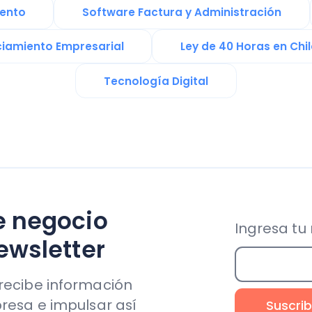
egocio
Ingresa tu mail aho
letter
be información
 e impulsar así
Soporte & Legal