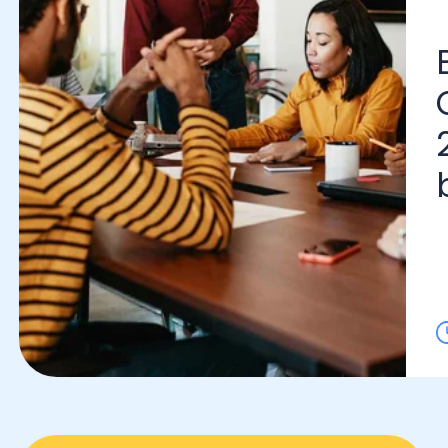
Bon
Con
202
bene
Lo l
Contabilidad Financiera y
Tributaria