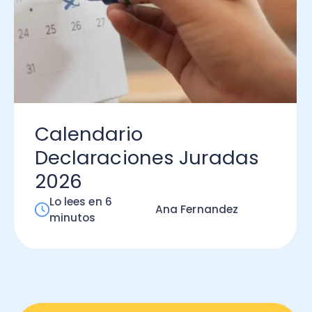
lendario
claraciones Juradas
26
 lees en 6
Ana Fernandez
inutos
Modernizacion Tributaria