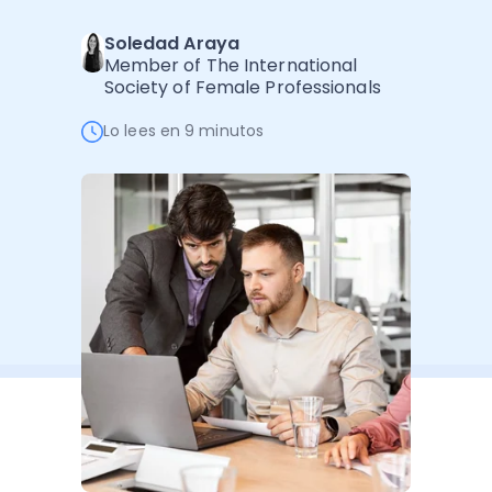
Administración Empresarial
Soledad Araya
Software Factura y Administración
Kits
Member of The International
Society of Female Professionals
Ver todo
Ver Todo
Autores
Lo lees en 9 minutos