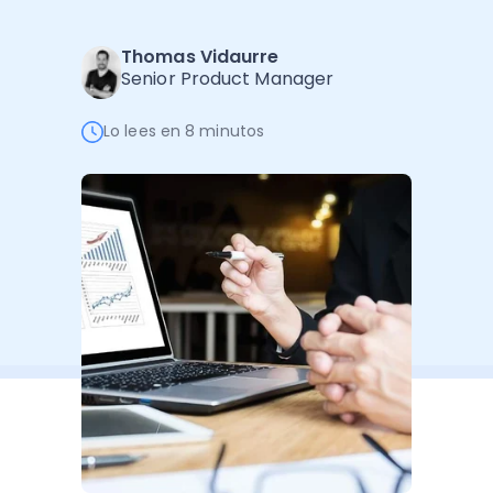
Software de Gestión
Cursos
Administración Empresarial
Thomas Vidaurre
Software Factura y Administración
Kits
Senior Product Manager
Ver todo
Ver Todo
Autores
Lo lees en 8 minutos