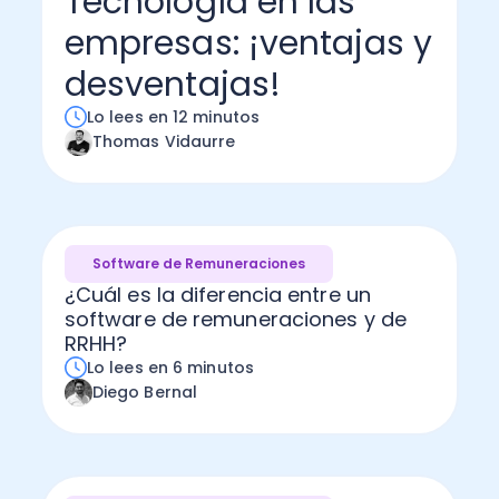
Tecnología en las
empresas: ¡ventajas y
Administración Empresarial
Software Factura y Administración
Kits
desventajas!
Ver todo
Ver Todo
Autores
Lo lees en 12 minutos
Thomas Vidaurre
Software de Remuneraciones
¿Cuál es la diferencia entre un
software de remuneraciones y de
RRHH?
Lo lees en 6 minutos
Diego Bernal