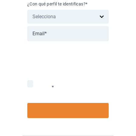
¿Con qué perfil te identificas?
*
Nos importa la protección de tus
datos. Lee nuestra Política de
privacidad.
Acepto recibir información de
Nubox.
*