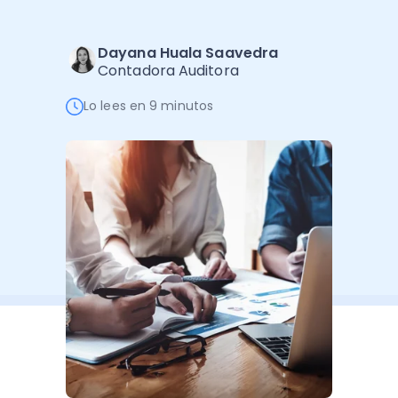
Software de Gestión
Cursos
Administración Empresarial
Software Factura y Administración
Kits
Dayana Huala Saavedra
Contadora Auditora
Ver todo
Ver Todo
Autores
Lo lees en 9 minutos