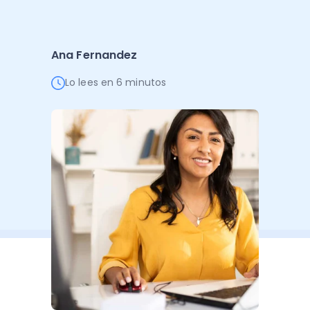
Administración Empresarial
Software Factura y Administración
Kits
Ana Fernandez
Ver todo
Ver Todo
Autores
Lo lees en 6 minutos