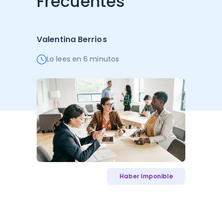
Frecuentes
Administración Empresarial
Software Factura y Administración
Kits
Valentina Berrios
Ver todo
Ver Todo
Autores
Lo lees en 6 minutos
Haber Imponible