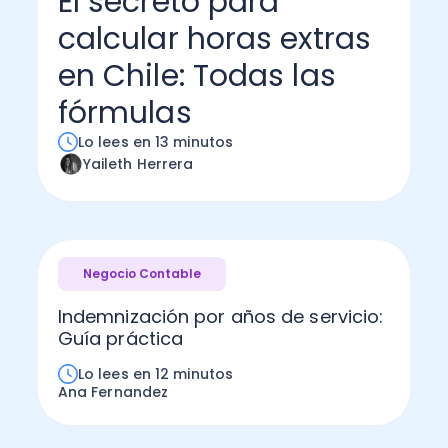
El secreto para
calcular horas extras
Administración Empresarial
Software Factura y Administración
Kits
en Chile: Todas las
Ver todo
Ver Todo
Autores
fórmulas
Lo lees en 13 minutos
Yaileth Herrera
Negocio Contable
Indemnización por años de servicio:
Guía práctica
Lo lees en 12 minutos
Ana Fernandez