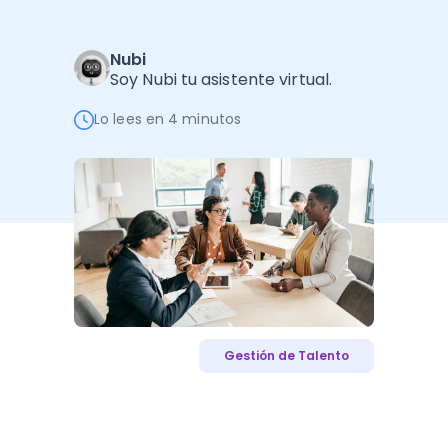
Administración Empresarial
Software Factura y Administración
Kits
Nubi
Soy Nubi tu asistente virtual.
Ver todo
Ver Todo
Autores
Lo lees en 4 minutos
Gestión de Talento