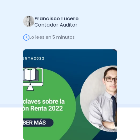
Administración Empresarial
Software Factura y Administración
Kits
Francisco Lucero
Contador Auditor
Ver todo
Ver Todo
Autores
Lo lees en 5 minutos