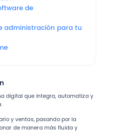
C
Nu
PY
ital que integra, automatiza y
Fac
Con
Con
Q
y ventas, pasando por la
 de manera más fluida y
es como pasar de tener tu
nitor a tener un asistente
das para que tú no tengas que