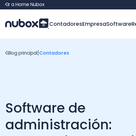
Ir a Home Nubox
Contadores
Empresa
Software
Recur
|
Blog principal
Contadores
Software de
administración:
automatiza, organiza