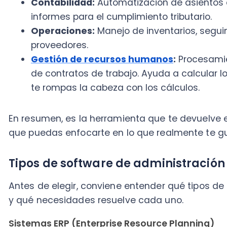
En resumen, es la herramienta que te devuelve el tie
que puedas enfocarte en lo que realmente te gusta: 
Tipos de software de administración
Antes de elegir, conviene entender qué tipos de soft
y qué necesidades resuelve cada uno.
Sistemas ERP (Enterprise Resource Planning)
Son los reyes de la integración. Hablaremos de ellos 
esencia, un ERP agrupa múltiples funcionalidades en
Un sistema ERP gestiona e integra los procesos de ne
empresa, como finanzas, recursos humanos, manufac
servicios y compras.
La principal ventaja de un ERP es la centralización. T
departamentos se almacenan en una única base de d