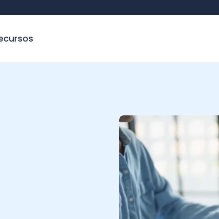
sos
 y