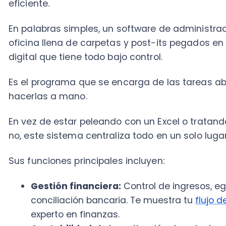
hacerlas a mano.
En vez de estar peleando con un Excel o tratando de r
no, este sistema centraliza todo en un solo lugar.
Sus funciones principales incluyen:
Gestión financiera:
Control de ingresos, egresos
conciliación bancaria. Te muestra tu
flujo de caj
experto en finanzas.
Contabilidad:
Automatización de asientos conta
informes para el cumplimiento tributario.
Operaciones:
Manejo de inventarios, seguimien
proveedores.
Gestión de recursos humanos
:
Procesamiento 
de contratos de trabajo. Ayuda a calcular los su
te rompas la cabeza con los cálculos.