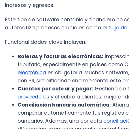
proveedores
y el cobro a clientes, mejorando la li
Conciliación bancaria automática:
Ahorra tiem
comparar automáticamente tus registros contabl
bancarios. Además, una correcta
conciliación c
diferencias, mantener un mejor control financiero
contabilidad de la empresa.
Generación de informes financieros:
Balances,
reportes financieros
esenciales para la toma de 
Software de CRM (Customer Relationship Managem
El software de CRM está diseñado para gestionar tod
clientes a lo largo del tiempo, desde el primer contac
postventa.
Centraliza información de contactos, historial de co
oportunidades de venta en un solo lugar, lo que perm
equipo atienda a un cliente con contexto completo, 