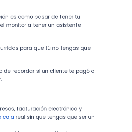
ecordar si un cliente te pagó o
, facturación electrónica y
a
real sin que tengas que ser un
bles y preparación de
to de ventas y compras a
de remuneraciones y gestión
eldos y las imposiciones sin que