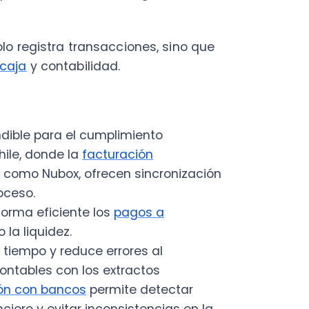
quidez.
po y reduce errores al
es con los extractos
on bancos
permite detectar
 y evitar inconsistencias en la
 estados de resultados y otros
decisiones.
ent)
as las interacciones con los
to comercial hasta el servicio
mpras, conversaciones y
ite que cualquier persona del
sin depender de que "alguien