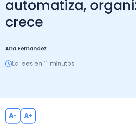
crece
Ana Fernandez
Lo lees en 11 minutos
A
A
-
+
Actualmente, manejar una pyme o una gran empresa 
software de administración es un riesgo para la soste