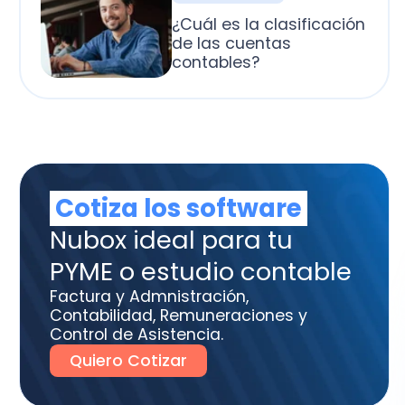
otiza los software
box ideal para tu
ME o estudio contable
tura y Admnistración,
tabilidad, Remuneraciones y
trol de Asistencia.
uiero Cotizar