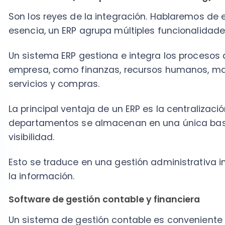
visibilidad.
Esto se traduce en una gestión administrativa integ
la información.
Software de gestión contable y financiera
Un sistema de gestión contable es conveniente para l
ingresos y egresos.
Este tipo de software contable y financiero no solo r
automatiza procesos cruciales como el
flujo de caja
Funcionalidades clave incluyen:
Boletas y facturas electrónicas:
Imprescindible
tributario, especialmente en países como Chile,
electrónica
es obligatoria. Muchos software, com
con SII, simplificando enormemente este proceso
Cuentas por cobrar y pagar:
Gestiona de forma 