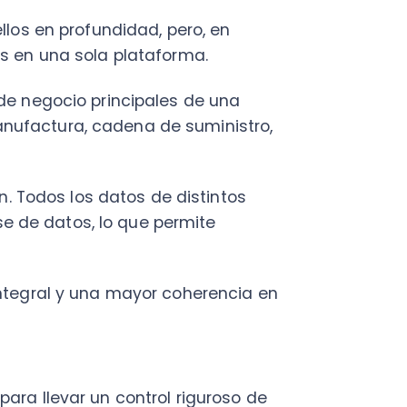
ral y una mayor coherencia en
levar un control riguroso de
egistra transacciones, sino que
y contabilidad.
 para el cumplimiento
 donde la
facturación
o Nubox, ofrecen sincronización
.
eficiente los
pagos a