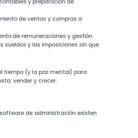
mpo (y la paz mental) para
vender y crecer.
ware de administración existen
en profundidad, pero, en
 una sola plataforma.
gocio principales de una
tura, cadena de suministro,
odos los datos de distintos
atos, lo que permite