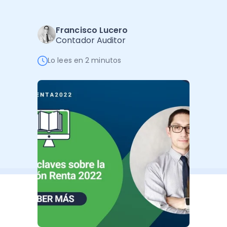
Administración Empresarial
Software Factura y Administración
Kits
Francisco Lucero
Contador Auditor
Ver todo
Ver Todo
Autores
Lo lees en 2 minutos