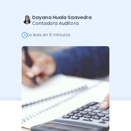
Software de Gestión
Cursos
Administración Empresarial
Software Factura y Administración
Kits
Dayana Huala Saavedra
Contadora Auditora
Ver todo
Ver Todo
Autores
Lo lees en 6 minutos