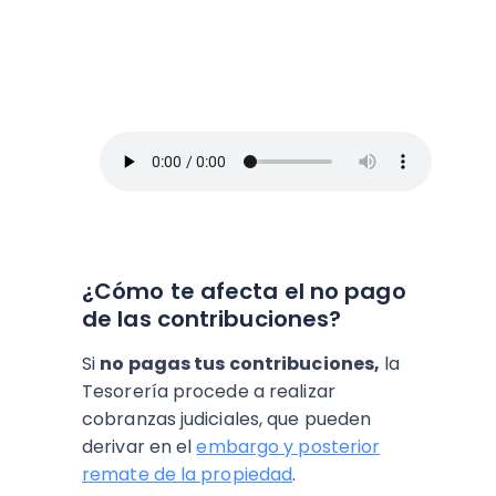
En este episodio, Blanca Vives nos ofrece
los mejores consejos para administrar un
negocio y no morir en el intento, así que
toma lápiz y papel.
¿Cómo te afecta el no pago
de las contribuciones?
Si
no pagas tus contribuciones,
la
Tesorería procede a realizar
cobranzas judiciales, que pueden
derivar en el
embargo y posterior
remate de la propiedad
.