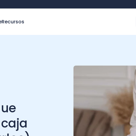
e
Recursos
que
 caja