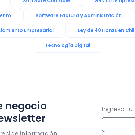
egocio
Ingresa tu mail aho
letter
be información
 e impulsar así
Soporte & Legal