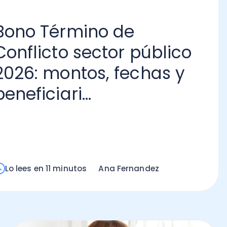
o Término de
flicto sector público
6: montos, fechas y
ficiari...
Ca
De
20
Lo
m
ees en 11 minutos
Ana Fernandez
Contabilidad Financiera y
Tributaria