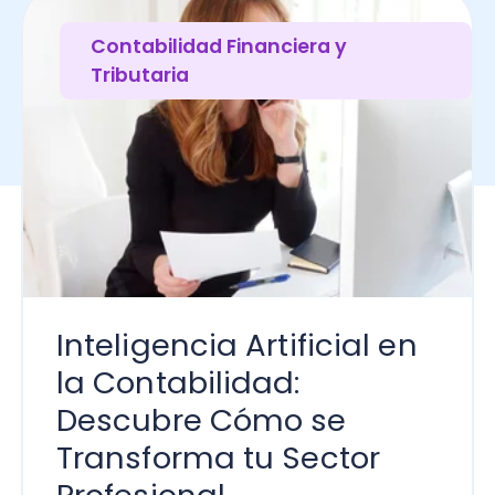
Inteligencia Artificial en
¿Q
la Contabilidad:
so
Descubre Cómo se
pe
Transforma tu Sector
co
Profesional
Lo
m
Lo lees en 6
Adriano Hebles
minutos