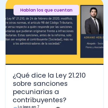
ué dice la Ley 21.210
bre sanciones
cuniarias a
ntribuyentes?
 lees en 7
Adriano Hebles
inutos