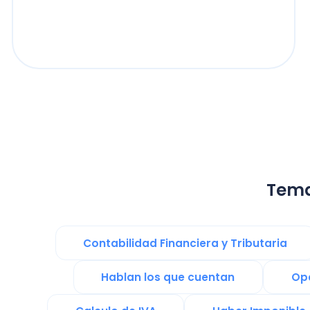
Temas re
Contabilidad Financiera y Tributaria
Hablan los que cuentan
Operaci
Calculo de IVA
Haber Imponible
Gestión de Negocio
Gestión de Talento
Emprender en Chile
Financiami