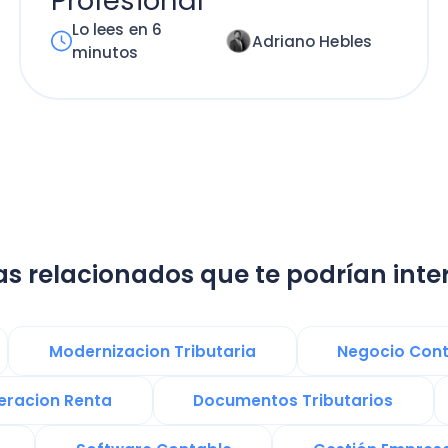
lacionados que te podrían interesar:
Modernizacion Tributaria
Negocio Contable
on Renta
Documentos Tributarios
Presupu
Software Contable
Gestión Empresarial
Software Factura y Administración
ChatG
ento Empresarial
Ley de 40 Horas en Chile
Tecnología Digital