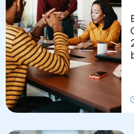
Bon
Con
202
bene
Lo l
Contabilidad Financiera y
Tributaria