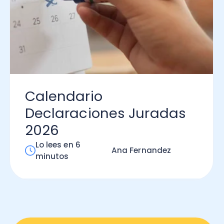
lendario
claraciones Juradas
26
 lees en 6
Ana Fernandez
inutos
Hablan los que cuentan